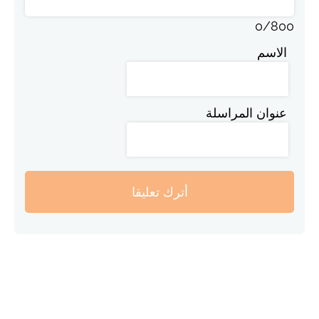
0
/
800
الاسم
عنوان المراسلة
أترك تعليقا