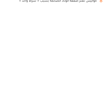
8
كواليس تعثر صفقة الوداد الضخمة بسبب « شرط واحد »