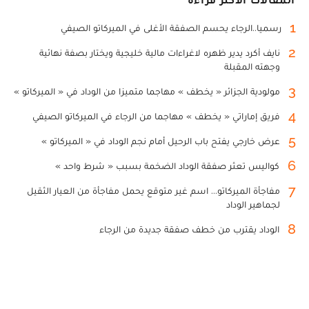
1
رسميا..الرجاء يحسم الصفقة الأغلى في الميركاتو الصيفي
2
نايف أكرد يدير ظهره لاغراءات مالية خليجية ويختار بصفة نهائية
وجهته المقبلة
3
مولودية الجزائر « يخطف » مهاجما متميزا من الوداد في « الميركاتو »
4
فريق إماراتي « يخطف » مهاجما من الرجاء في الميركاتو الصيفي
5
عرض خارجي يفتح باب الرحيل أمام نجم الوداد في « الميركاتو »
6
كواليس تعثر صفقة الوداد الضخمة بسبب « شرط واحد »
7
مفاجأة الميركاتو... اسم غير متوقع يحمل مفاجأة من العيار الثقيل
لجماهير الوداد
8
الوداد يقترب من خطف صفقة جديدة من الرجاء