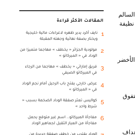
المقالات الأكثر قراءة
نظيفة
نايف أكرد يدير ظهره لاغراءات مالية خليجية
1
ويختار بصفة نهائية وجهته المقبلة
مولودية الجزائر « يخطف » مهاجما متميزا من
2
الوداد في « الميركاتو »
ة من لاعبي الأخضر
فريق إماراتي « يخطف » مهاجما من الرجاء
3
في الميركاتو الصيفي
عرض خارجي يفتح باب الرحيل أمام نجم الوداد
4
في « الميركاتو »
ط الأول بتفوق
كواليس تعثر صفقة الوداد الضخمة بسبب «
5
شرط واحد »
مفاجأة الميركاتو... اسم غير متوقع يحمل
6
مفاجأة من العيار الثقيل لجماهير الوداد
هداف
الوداد يقترب من خطف صفقة جديدة من