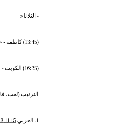
- الثلاثاء:
(13:45) كاظمة - خيطان
(16:25) الكويت - القادسية
الترتيب (لعب، فاز
1. العربي
15 11 3 1 39 13 36