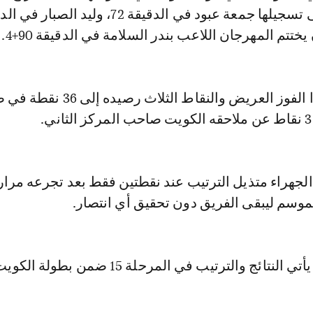
جديدة تناوب على تسجيلها جمعة عبود في الدقيقة 72، وليد ا
ورفع العربي بهذا الفوز العريض والنقاط الثلاث رص
الجهراء متذيل الترتيب عند نقطتين فقط بعد تجرعه مرار
وفيما يلي في ما يأتي النتائج والترتيب في المرحلة 15 ضمن ب