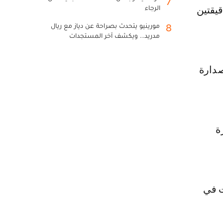
7
الرجاء
لصبار في الدقيقتين
مورينيو يتحدث بصراحة عن دياز مع ريال
8
مدريد... ويكشف آخر المستجدات
يده إلى 36 نقطة في صدارة
ة
طولة الكويت في