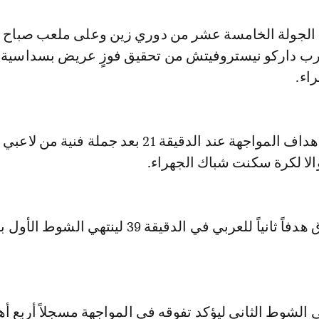
رب داركو نيستروفيتش من تحقيق فوزٍ عريض بسداسية 
اء.
أنايو إيوالا افتتح أهداف المواجهة عند الدقيقة 21 بعد جملة فني
الا لكرة سكنت شباك الجهراء.
وأضاف بدر طارق هدفاً ثانياً للعربي في الدقيقة 39 لينتهي الشو
 الشوط الثاني ليؤكد تفوقه في المواجهة مسجلاً أربع أ