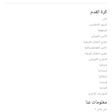
كرة القدم
كان
أسود الأطلس
البطولة
كأس العرش
دوري أبطال افريقيا
كأس الكونفيدرالية
دوري أبطال أوروبا
الدوري الأوروبي
إنجلترا
إسبانيا
إيطاليا
فرنسا
ألمانيا
الدوريات الأخرى
معلومات عنا
من نحن ؟