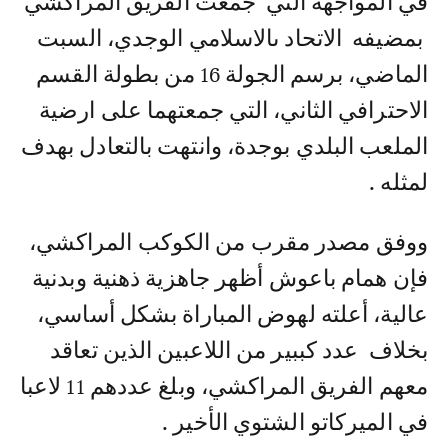
في المواجهة التي جمعت الفريق المراكشي
بمضيفه الاتحاد ىالاسلامي الوجدي، السبت
الماضي، برسم الجولة 16 من بطولة القسم
الاحترافي الثاني، التي جمعتهما على ارضية
الملعب البلدي بوجدة، وانتهت بالتعادل بهدف
لمثله .
ووفق مصدر مقرب من الكوكب المراكشي،
فإن همام باعوش أظهر جاهزية ذهنية وبدنية
عالية، أعلته لهوض المباراة بشكل أساسي،
بخلاف عدد كببير من اللاعبين الذين تعاقد
معهم الفريق المراكشي، وبلغ عددهم 11 لاعبا
في الميركاتو الشتوي الأخير .