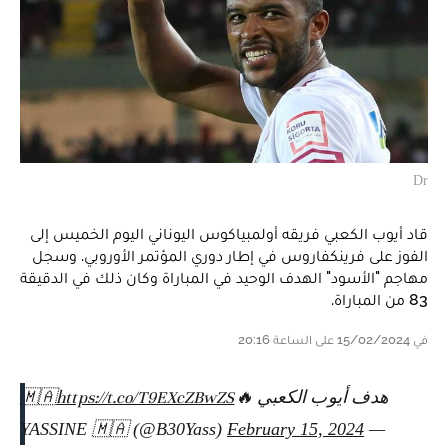
Dr
قاد أيوب الكعبي فريقه أولمبياكوس اليوناني اليوم الخميس إلى
الفوز على فرينكفاروس في إطار دوري المؤتمر الأوروبي. وسجل
مهاجم "الأسود" الهدف الوحيد في المباراة وكان ذلك في الدقيقة
83 من المباراة.
في 15/02/2024 على الساعة 20:16
هدف أيوب الكعبي 🔥🇲🇦
https://t.co/T9EXcZBwZS
February 15, 2024
— YASSINE 🇲🇦 (@B30Yass)