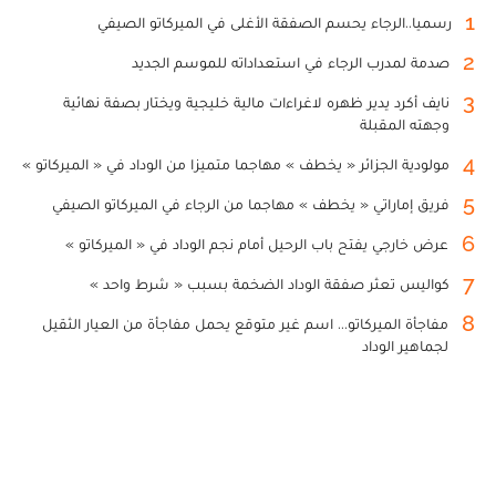
1
رسميا..الرجاء يحسم الصفقة الأغلى في الميركاتو الصيفي
2
صدمة لمدرب الرجاء في استعداداته للموسم الجديد
3
نايف أكرد يدير ظهره لاغراءات مالية خليجية ويختار بصفة نهائية
وجهته المقبلة
4
مولودية الجزائر « يخطف » مهاجما متميزا من الوداد في « الميركاتو »
5
فريق إماراتي « يخطف » مهاجما من الرجاء في الميركاتو الصيفي
6
عرض خارجي يفتح باب الرحيل أمام نجم الوداد في « الميركاتو »
7
كواليس تعثر صفقة الوداد الضخمة بسبب « شرط واحد »
8
مفاجأة الميركاتو... اسم غير متوقع يحمل مفاجأة من العيار الثقيل
لجماهير الوداد