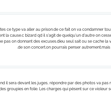
ites ce type va aller au prison.de ce fait on va condamner 
ont la cause.c bizard qd il s'agit de quelqu'un d'autre on cesse
ue pas on donnant des excuses.dieu seul sait ou se cache la ver
de son concert.on pourrais penser autrement.mais
d il sera devant les juges, répondre par des photos va pas m
des groupies en folie. Les charges qui pèsent sur ce violeur 