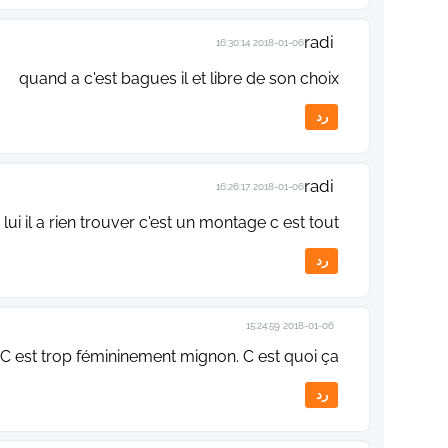
radi
2018-01-06 16:30:14
quand a c'est bagues il et libre de son choix
رد
radi
2018-01-06 16:26:17
lui il a rien trouver c'est un montage c est tout
رد
2018-01-06 15:24:59
est trop fémininement mignon. C est quoi ça?????
رد