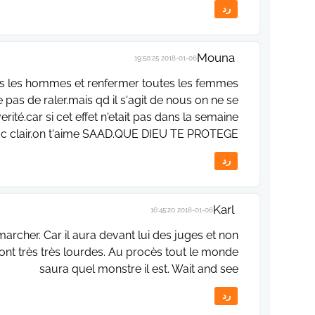
رد
Mouna
2018-01-06 19:50:25
tous les hommes et renfermer toutes les femmes
 pas de raler.mais qd il s'agit de nous on ne se
ité.car si cet effet n'etait pas dans la semaine
 c clair.on t'aime SAAD.QUE DIEU TE PROTEGE.
رد
Karl
2018-01-06 16:45:20
archer. Car il aura devant lui des juges et non
sont très très lourdes. Au procès tout le monde
saura quel monstre il est. Wait and see
رد