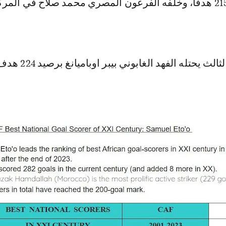
الخامس برصيد 215 هدفا، وخلفه الفرعون المصري محمد صلاح في المر
لث يحتله الفهد الغابوني بيبر اوباميانغ برصيد 224 هدف.