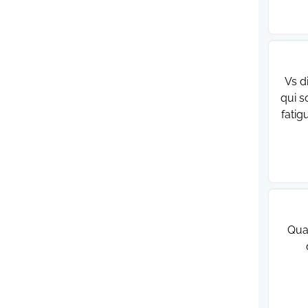
Vs d
qui s
fatig
Quan