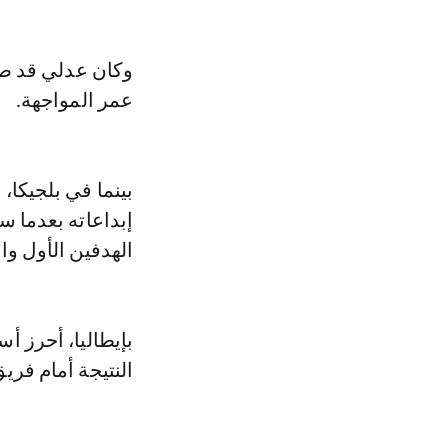
عمر المواجهة.
بينما في بلجيكا،
إبداعاته بعدما س
الهدفين الأول وال
بإيطاليا، أحرز أ
النتيجة أمام فريق لاتسيو، 