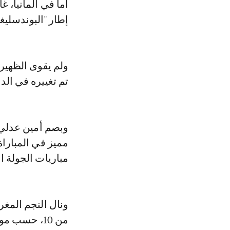
أما في ألمانيا، 
إطار "البوندسليغا
ولم يقوى الظهير
تم تغييره في الدقيقة 33 من ا
وبصم أمين عدلي،
مميز في المباراة
مباريات الجولة الـ 22 من الدوري الألماني المم
من 10، حسب موقع "هوسكورد" المتخصص في الأرقام وإحصائيات اللاعبين.