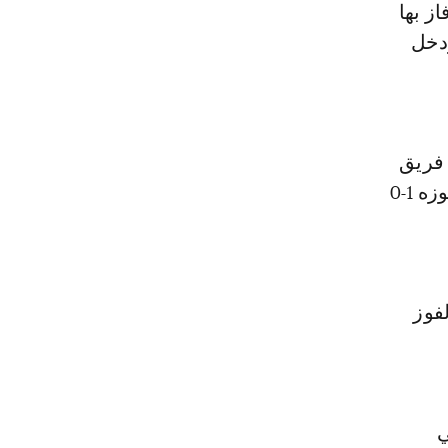
ز بها
ودخل
 فريق
النصر، بعد قيادته إلى ربع نهائي كأس رئيس الإمارات لكرة القدم، عقب فوزه 1-0
فوز
ي