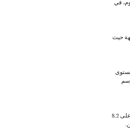
وم، في
هة حيث
مستوى
رسم
ونال النجم المغربي أفضل تنقيط في المواجهة بين الفريقين، حيث حصل على 8.2