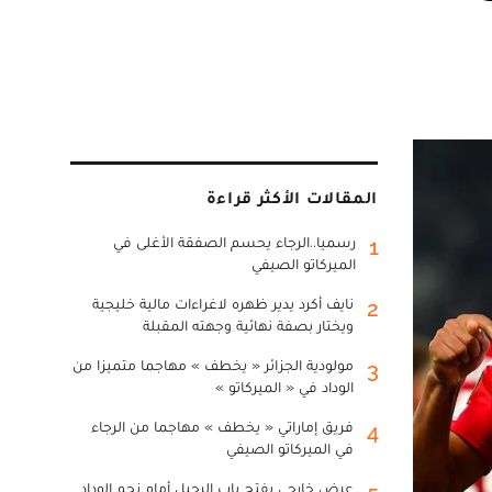
المقالات الأكثر قراءة
رسميا..الرجاء يحسم الصفقة الأغلى في
1
الميركاتو الصيفي
نايف أكرد يدير ظهره لاغراءات مالية خليجية
2
ويختار بصفة نهائية وجهته المقبلة
مولودية الجزائر « يخطف » مهاجما متميزا من
3
الوداد في « الميركاتو »
فريق إماراتي « يخطف » مهاجما من الرجاء
4
في الميركاتو الصيفي
عرض خارجي يفتح باب الرحيل أمام نجم الوداد