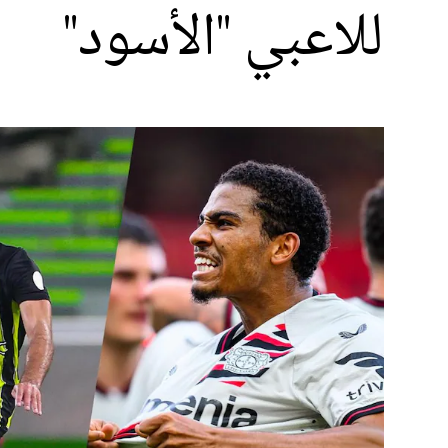
للاعبي "الأسود"