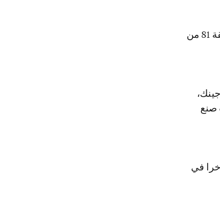
وكان عدلي قد صنع الهدف الأول لناديه، كما أحرز الهدف الثاني في الدقيقة 81 من
جينك،
 صنع
أخرا في