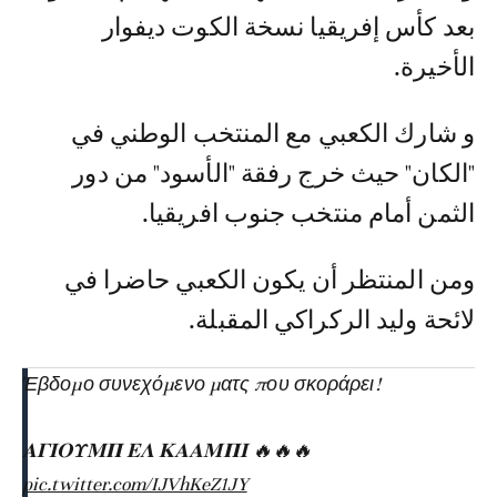
بعد كأس إفريقيا نسخة الكوت ديفوار
الأخيرة.
و شارك الكعبي مع المنتخب الوطني في
"الكان" حيث خرج رفقة "الأسود" من دور
الثمن أمام منتخب جنوب افريقيا.
ومن المنتظر أن يكون الكعبي حاضرا في
لائحة وليد الركراكي المقبلة.
Έβδομο συνεχόμενο ματς που σκοράρει!
𝚨𝚪𝚰𝚶𝚼𝚳𝚷 𝚬𝚲 𝚱𝚨𝚨𝚳𝚷𝚰 🔥🔥🔥
pic.twitter.com/IJVhKeZ1JY