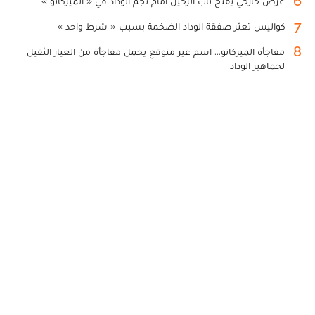
6
عرض خارجي يفتح باب الرحيل أمام نجم الوداد في « الميركاتو »
7
كواليس تعثر صفقة الوداد الضخمة بسبب « شرط واحد »
8
مفاجأة الميركاتو... اسم غير متوقع يحمل مفاجأة من العيار الثقيل
لجماهير الوداد