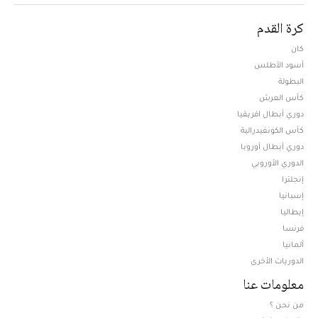
كرة القدم
كان
أسود الأطلس
البطولة
كأس العرش
دوري أبطال افريقيا
كأس الكونفيدرالية
دوري أبطال أوروبا
الدوري الأوروبي
إنجلترا
إسبانيا
إيطاليا
فرنسا
ألمانيا
الدوريات الأخرى
معلومات عنا
من نحن ؟