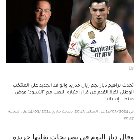
Dr
تحدث براهيم دياز نجم ريال مدريد والوافد الجديد على المنتخب
الوطني لكرة القدم عن قرار اختياره اللعب مع "الأسود" عوض
منتخب إسبانيا.
في 14/03/2024 على الساعة 20:43, تحديث بتاريخ 14/03/2024 على الساعة
20:57
وقال دياز اليوم في تصريحات نقلتها جريدة