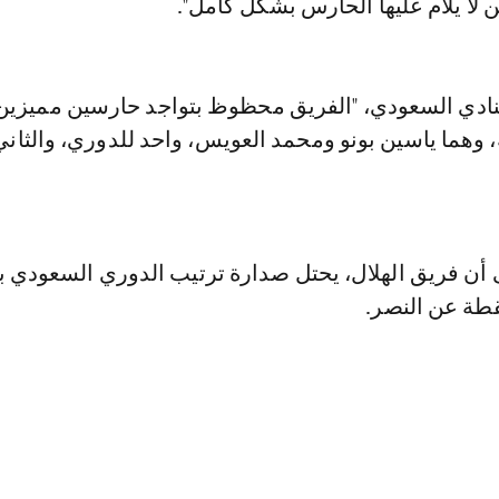
لا يلام عليها الحارس بشكل كامل".
ادي السعودي، "الفريق محظوظ بتواجد حارسين مميزين
، وهما ياسين بونو ومحمد العويس، واحد للدوري، والثان