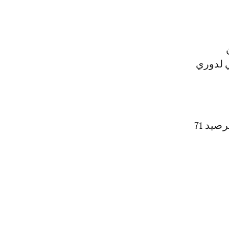
ي لدوري
تجدر الإشارة إلى أن فريق الهلال، يحتل صدارة ترتيب الدوري السعودي برصيد 71