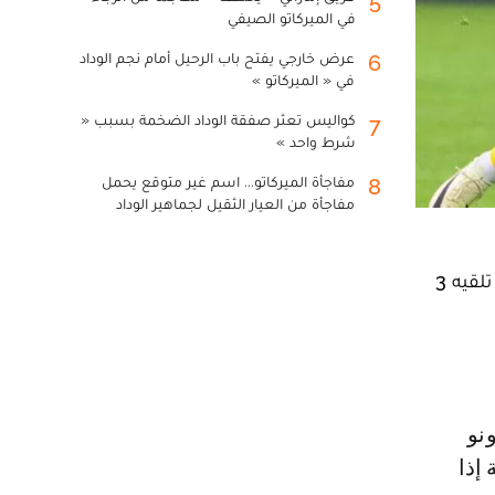
5
في الميركاتو الصيفي
عرض خارجي يفتح باب الرحيل أمام نجم الوداد
6
في « الميركاتو »
كواليس تعثر صفقة الوداد الضخمة بسبب «
7
شرط واحد »
مفاجأة الميركاتو... اسم غير متوقع يحمل
8
مفاجأة من العيار الثقيل لجماهير الوداد
دافع البرتغالي خورخي جيسوس، مدرب فريق الهلال السعودي لكرة القدم، عن حارسه الدولي المغربي ياسين بونو، رغم تلقيه 3
 إذا