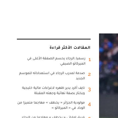
المقالات الأكثر قراءة
رسميا..الرجاء يحسم الصفقة الأغلى في
1
الميركاتو الصيفي
صدمة لمدرب الرجاء في استعداداته للموسم
2
الجديد
نايف أكرد يدير ظهره لاغراءات مالية خليجية
3
ويختار بصفة نهائية وجهته المقبلة
مولودية الجزائر « يخطف » مهاجما متميزا من
4
الوداد في « الميركاتو »
فريق إماراتي « يخطف » مهاجما من الرجاء