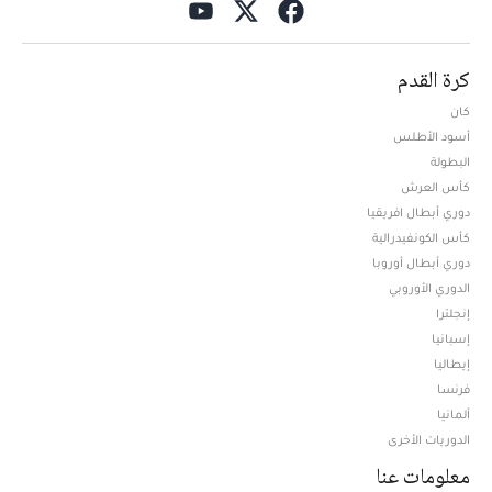
كرة القدم
كان
أسود الأطلس
البطولة
كأس العرش
دوري أبطال افريقيا
كأس الكونفيدرالية
دوري أبطال أوروبا
الدوري الأوروبي
إنجلترا
إسبانيا
إيطاليا
فرنسا
ألمانيا
الدوريات الأخرى
معلومات عنا