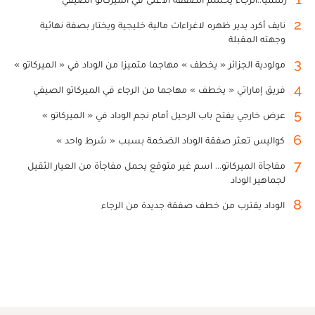
2
نايف أكرد يدير ظهره لاغراءات مالية خليجية ويختار بصفة نهائية
وجهته المقبلة
3
مولودية الجزائر « يخطف » مهاجما متميزا من الوداد في « الميركاتو »
4
فريق إماراتي « يخطف » مهاجما من الرجاء في الميركاتو الصيفي
5
عرض خارجي يفتح باب الرحيل أمام نجم الوداد في « الميركاتو »
6
كواليس تعثر صفقة الوداد الضخمة بسبب « شرط واحد »
7
مفاجأة الميركاتو... اسم غير متوقع يحمل مفاجأة من العيار الثقيل
لجماهير الوداد
8
الوداد يقترب من خطف صفقة جديدة من الرجاء