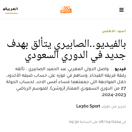
العربية
▾
أسود الأطلس
بالفيديو..الصابيري يتألق بهدف
جديد في الدوري السعودي
فيديو
واصل الدولي المغربي عبد الحميد الصابيري ، تألقه
رفقة فريقه الفيحاء، وساهم في فوزه على حساب ضيفه الأخدود،
خلال المواجهة التي جمعتهما مساء أمس الاحد، لحساب الجولة
27 من الدوري السعودي الممتاز (روشن)، للموسم الرياضي
2023-2024.
تحرير من طرف
Le360 Sport
في 08/04/2024 على الساعة 09:30