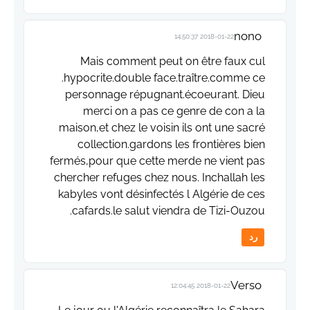
nono
2018-01-22 14:50:37
Mais comment peut on être faux cul
.hypocrite.double face.traître.comme ce
personnage répugnant.écoeurant. Dieu
merci on a pas ce genre de con a la
maison,et chez le voisin ils ont une sacré
collection.gardons les frontières bien
fermés,pour que cette merde ne vient pas
chercher refuges chez nous. Inchallah les
kabyles vont désinfectés l Algérie de ces
cafards.le salut viendra de Tizi-Ouzou.
رد
Verso
2018-01-22 12:04:45