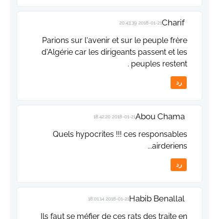
Charif
2018-01-21 20:43:39
Parions sur l'avenir et sur le peuple frère
d'Algérie car les dirigeants passent et les
peuples restent .
رد
Abou Chama
2018-01-21 18:42:20
Quels hypocrites !!! ces responsables
airderiens...
رد
Habib Benallal
2018-01-21 18:01:14
Ils faut se méfier de ces rats des traite en