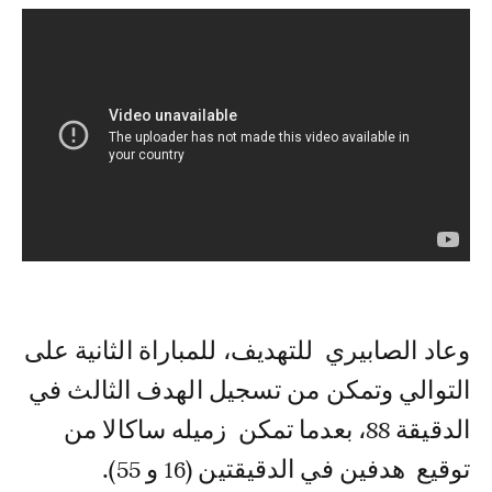
وعاد الصابيري للتهديف، للمباراة الثانية على
التوالي وتمكن من تسجيل الهدف الثالث في
الدقيقة 88، بعدما تمكن زميله ساكالا من
توقيع هدفين في الدقيقتين (16 و 55).