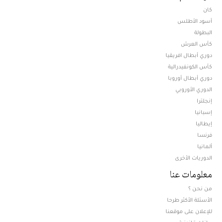
كان
أسود الأطلس
البطولة
كأس العرش
دوري أبطال افريقيا
كأس الكونفيدرالية
دوري أبطال أوروبا
الدوري الأوروبي
إنجلترا
إسبانيا
إيطاليا
فرنسا
ألمانيا
الدوريات الأخرى
معلومات عنا
من نحن ؟
الأسئلة الأكثر طرحا
للإعلان على موقعنا