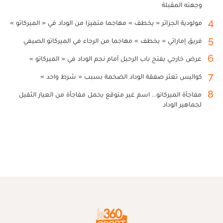
وجهته المقبلة
4
مولودية الجزائر « يخطف » مهاجما متميزا من الوداد في « الميركاتو »
5
فريق إماراتي « يخطف » مهاجما من الرجاء في الميركاتو الصيفي
6
عرض خارجي يفتح باب الرحيل أمام نجم الوداد في « الميركاتو »
7
كواليس تعثر صفقة الوداد الضخمة بسبب « شرط واحد »
8
مفاجأة الميركاتو... اسم غير متوقع يحمل مفاجأة من العيار الثقيل
لجماهير الوداد