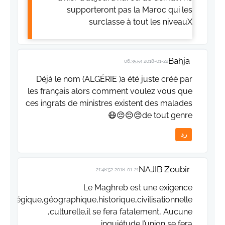
supporteront pas la Maroc qui les
surclasse à tout les niveauX
Bahja
2018-01-22 06:35:54
Déjà le nom (ALGÉRIE )a été juste créé par
les français alors comment voulez vous que
ces ingrats de ministres existent des malades
de tout genre😔😔😔😷
رد
NAJIB Zoubir
2018-01-21 21:48:52
Le Maghreb est une exigence
stratégique,géographique,historique,civilisationnelle
,culturelle,il se fera fatalement, Aucune
inquiétude,l’union se fera