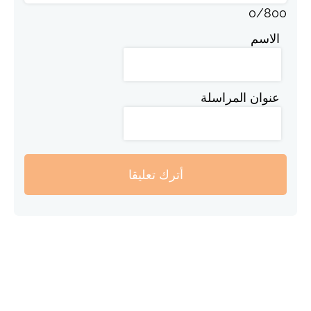
0
/
800
الاسم
عنوان المراسلة
أترك تعليقا