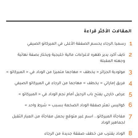
المقالات الأكثر قراءة
1
رسميا..الرجاء يحسم الصفقة الأغلى في الميركاتو الصيفي
2
نايف أكرد يدير ظهره لاغراءات مالية خليجية ويختار بصفة نهائية
وجهته المقبلة
3
مولودية الجزائر « يخطف » مهاجما متميزا من الوداد في « الميركاتو »
4
فريق إماراتي « يخطف » مهاجما من الرجاء في الميركاتو الصيفي
5
عرض خارجي يفتح باب الرحيل أمام نجم الوداد في « الميركاتو »
6
كواليس تعثر صفقة الوداد الضخمة بسبب « شرط واحد »
7
مفاجأة الميركاتو... اسم غير متوقع يحمل مفاجأة من العيار الثقيل
لجماهير الوداد
8
الوداد يقترب من خطف صفقة جديدة من الرجاء