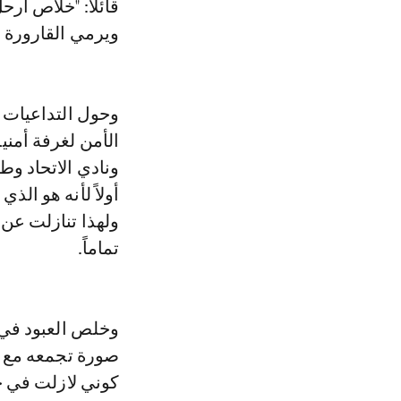
قائلا: "خلاص ارح
ويرمي القارورة 
وحول التداعيات ا
الأمن لغرفة أمن
ونادي الاتحاد وط
أولاً لأنه هو الذ
ولهذا تنازلت عن 
تماماً.
وخلص العبود في ح
صورة تجمعه مع ا
كوني لازلت في ح