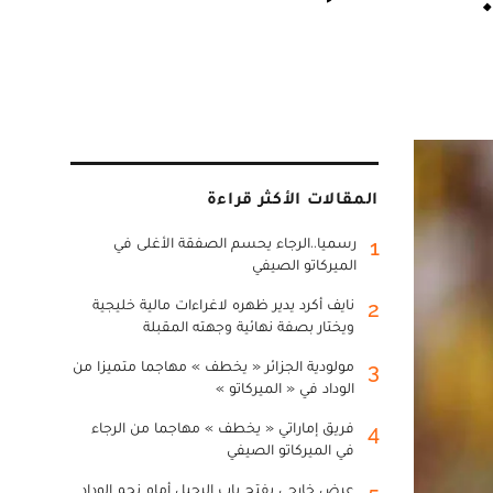
المقالات الأكثر قراءة
رسميا..الرجاء يحسم الصفقة الأغلى في
1
الميركاتو الصيفي
نايف أكرد يدير ظهره لاغراءات مالية خليجية
2
ويختار بصفة نهائية وجهته المقبلة
مولودية الجزائر « يخطف » مهاجما متميزا من
3
الوداد في « الميركاتو »
فريق إماراتي « يخطف » مهاجما من الرجاء
4
في الميركاتو الصيفي
عرض خارجي يفتح باب الرحيل أمام نجم الوداد