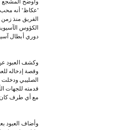
وأوضح المشجع في
"عكاظ" أنه محب 
الفريق منذ زمن 
الكؤوس الآسيوية 
دوري أبطال آسيا 
وكشف العبود عن 
وقصة إدخاله للعص
الصليبي ودخلت ب
قدمته للجهات الأ
مع أي طرف كان.
وأضاف العبود بع