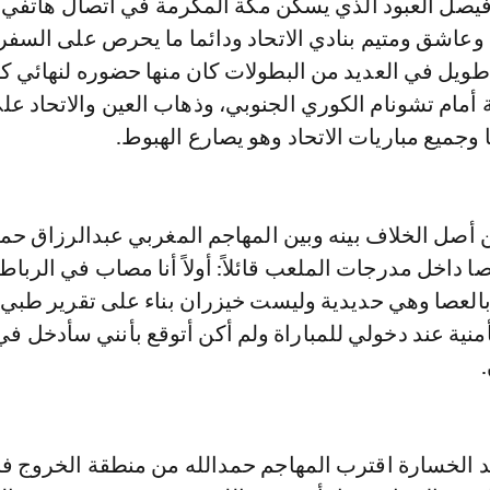
صل العبود الذي يسكن مكة المكرمة في اتصال هاتفي ل
وعاشق ومتيم بنادي الاتحاد ودائما ما يحرص على السفر
طويل في العديد من البطولات كان منها حضوره لنهائي 
أمام تشونام الكوري الجنوبي، وذهاب العين والاتحاد عل
وجميع مباريات الاتحاد وهو يصارع الهبوط.
أصل الخلاف بينه وبين المهاجم المغربي عبدالرزاق حمد
ا داخل مدرجات الملعب قائلاً: أولاً أنا مصاب في الرباط
العصا وهي حديدية وليست خيزران بناء على تقرير طب
منية عند دخولي للمباراة ولم أكن أتوقع بأنني سأدخل ف
د الخسارة اقترب المهاجم حمدالله من منطقة الخروج ف