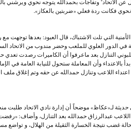
ل عن الاتحاد" وتفاجأت بحمدالله يتوجه نحوي ويرشني بال
نحوي فكانت ردة فعلي «ضربتين بالعكاز».
لأمنية التي تلت الاشتباك، قال العبود: بعدها توجهت مع 
ية في الدور العلوي للملعب وحضر مندوب من الاتحاد ال
لبوني التنازل بعد ماعرفوا أن الكاميرات رصدت تعدي حم
ي بدأ بالاعتداء وأن المعاملة ستحول للنيابة العامة في الإم
اعتداء اللاعب وتنازل حمدالله عن حقه وتم إغلاق ملف 
ديثة لـ«عكاظ» موضحاً أن إدارة نادي الاتحاد طلبت منه
للاعب عبدالرزاق حمدالله بعد التنازل، وأضاف: «رفضت
الة غضب نتيجة الخسارة الثقيلة من الهلال، و تواضع م