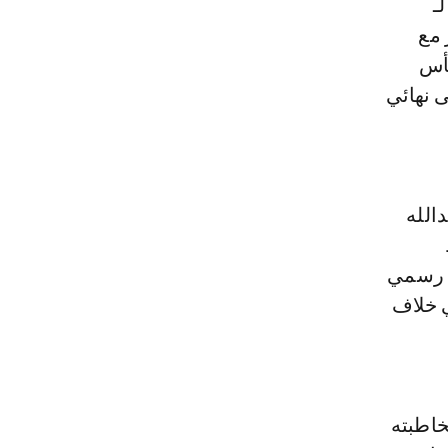
ـ
 مع
كأس
ى نهائي
الله
ي رسمي
ي خلاف
خاطبته