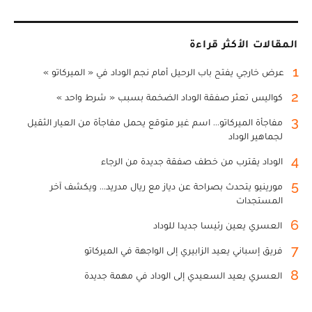
المقالات الأكثر قراءة
1
عرض خارجي يفتح باب الرحيل أمام نجم الوداد في « الميركاتو »
2
كواليس تعثر صفقة الوداد الضخمة بسبب « شرط واحد »
3
مفاجأة الميركاتو... اسم غير متوقع يحمل مفاجأة من العيار الثقيل
لجماهير الوداد
4
الوداد يقترب من خطف صفقة جديدة من الرجاء
5
مورينيو يتحدث بصراحة عن دياز مع ريال مدريد... ويكشف آخر
المستجدات
6
العسري يعين رئيسا جديدا للوداد
7
فريق إسباني يعيد الزابيري إلى الواجهة في الميركاتو
8
العسري يعيد السعيدي إلى الوداد في مهمة جديدة