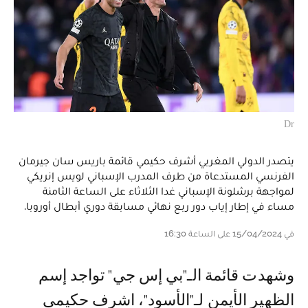
Dr
يتصدر الدولي المغربي أشرف حكيمي قائمة باريس سان جيرمان
الفرنسي المستدعاة من طرف المدرب الإسباني لويس إنريكي
لمواجهة برشلونة الإسباني غدا الثلاثاء على الساعة الثامنة
مساء في إطار إياب دور ربع نهائي مسابقة دوري أبطال أوروبا.
في 15/04/2024 على الساعة 16:30
و شهدت قائمة الـ"بي إس جي" تواجد إسم
الظهير الأيمن لـ"الأسود"، اشرف حكيمي