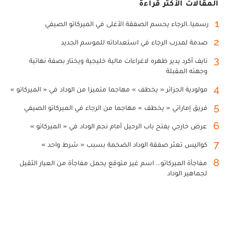
المقالات الأكثر قراءة
1
رسميا..الرجاء يحسم الصفقة الأغلى في الميركاتو الصيفي
2
صدمة لمدرب الرجاء في استعداداته للموسم الجديد
3
نايف أكرد يدير ظهره لاغراءات مالية خليجية ويختار بصفة نهائية
وجهته المقبلة
4
مولودية الجزائر « يخطف » مهاجما متميزا من الوداد في « الميركاتو »
5
فريق إماراتي « يخطف » مهاجما من الرجاء في الميركاتو الصيفي
6
عرض خارجي يفتح باب الرحيل أمام نجم الوداد في « الميركاتو »
7
كواليس تعثر صفقة الوداد الضخمة بسبب « شرط واحد »
8
مفاجأة الميركاتو... اسم غير متوقع يحمل مفاجأة من العيار الثقيل
لجماهير الوداد