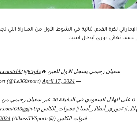
اراتي لكرة القدم، ثنائية في الشوط الأول من المباراة التي ت
ر نصف نهائي دوري أبطال آسيا.
سفيان رحيمي يسجل الاول للعين 🔥
er.com/rhhQgKVplz
April 17, 2024
— Le360 Sport (@Le360sport)
لال
||
#دوري_أبطال_آسيا
||
#قنوات_الكاس
er.com/OI3gggivUp
— قنوات الكاس (@AlkassTVSports)
 2024