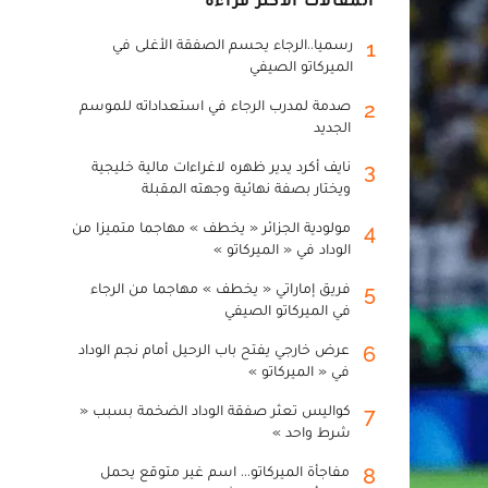
رسميا..الرجاء يحسم الصفقة الأغلى في
1
الميركاتو الصيفي
صدمة لمدرب الرجاء في استعداداته للموسم
2
الجديد
نايف أكرد يدير ظهره لاغراءات مالية خليجية
3
ويختار بصفة نهائية وجهته المقبلة
مولودية الجزائر « يخطف » مهاجما متميزا من
4
الوداد في « الميركاتو »
فريق إماراتي « يخطف » مهاجما من الرجاء
5
في الميركاتو الصيفي
عرض خارجي يفتح باب الرحيل أمام نجم الوداد
6
في « الميركاتو »
كواليس تعثر صفقة الوداد الضخمة بسبب «
7
شرط واحد »
مفاجأة الميركاتو... اسم غير متوقع يحمل
8