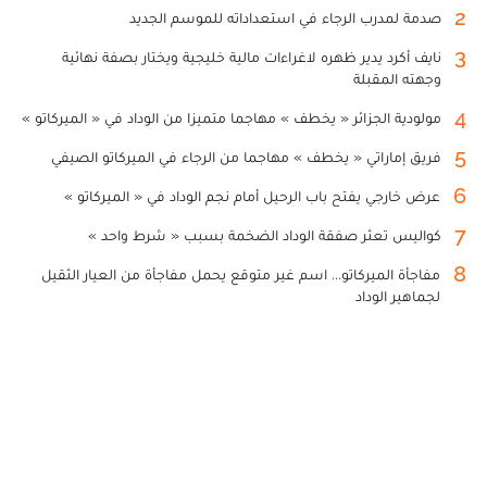
2
صدمة لمدرب الرجاء في استعداداته للموسم الجديد
3
نايف أكرد يدير ظهره لاغراءات مالية خليجية ويختار بصفة نهائية
وجهته المقبلة
4
مولودية الجزائر « يخطف » مهاجما متميزا من الوداد في « الميركاتو »
5
فريق إماراتي « يخطف » مهاجما من الرجاء في الميركاتو الصيفي
6
عرض خارجي يفتح باب الرحيل أمام نجم الوداد في « الميركاتو »
7
كواليس تعثر صفقة الوداد الضخمة بسبب « شرط واحد »
8
مفاجأة الميركاتو... اسم غير متوقع يحمل مفاجأة من العيار الثقيل
لجماهير الوداد