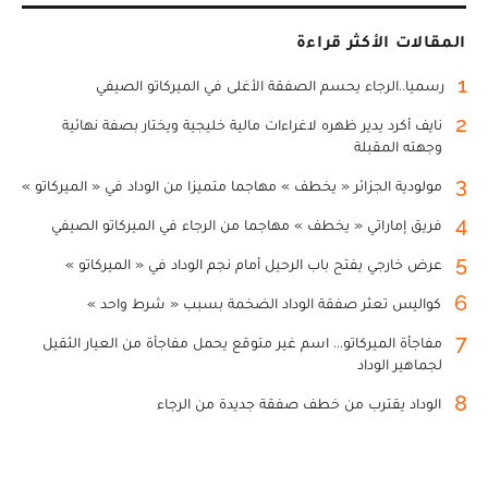
المقالات الأكثر قراءة
1
رسميا..الرجاء يحسم الصفقة الأغلى في الميركاتو الصيفي
2
نايف أكرد يدير ظهره لاغراءات مالية خليجية ويختار بصفة نهائية
وجهته المقبلة
3
مولودية الجزائر « يخطف » مهاجما متميزا من الوداد في « الميركاتو »
4
فريق إماراتي « يخطف » مهاجما من الرجاء في الميركاتو الصيفي
5
عرض خارجي يفتح باب الرحيل أمام نجم الوداد في « الميركاتو »
6
كواليس تعثر صفقة الوداد الضخمة بسبب « شرط واحد »
7
مفاجأة الميركاتو... اسم غير متوقع يحمل مفاجأة من العيار الثقيل
لجماهير الوداد
8
الوداد يقترب من خطف صفقة جديدة من الرجاء