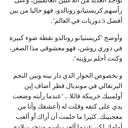
تواجد العديد من اللاعبين العالميين، وعلى
رأسهم كريستيانو رونالدو، فهو حاليا من بين
أفضل 5 دوريات في العالم".
وأوضح "كريستيانو رونالدو نقطة ضوء كبيرة
في دوري روشن، فهو معشوقي مذا الصغر،
وكنت أحلم برؤيته".
و بخصوص الحوار الذي دار بينه وبين النجم
البرتغالي في مونديال قطر أضاف إبن
أولمبيك خريبكة قائلا .. "عندما رأيته وضعت
يدي على كتفه وقلت له (أعشقك وأنا من
معجبينك. كثيرا ما حلمت أن أراك أو ألعب
أمامك لكن عندما ألعب باسم منتخب بلادي