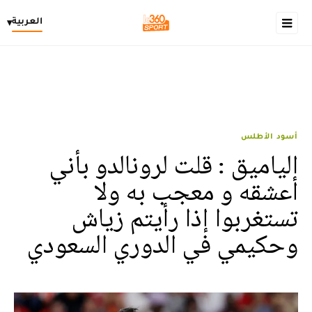
العربية
▾
أسود الأطلس
الياميق : قلت لرونالدو بأني
أعشقه و معجب به ولا
تستغربوا إذا رأيتم زياش
وحكيمي في الدوري السعودي