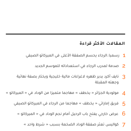
المقالات الأكثر قراءة
1
رسميا..الرجاء يحسم الصفقة الأغلى في الميركاتو الصيفي
2
صدمة لمدرب الرجاء في استعداداته للموسم الجديد
3
نايف أكرد يدير ظهره لاغراءات مالية خليجية ويختار بصفة نهائية
وجهته المقبلة
4
مولودية الجزائر « يخطف » مهاجما متميزا من الوداد في « الميركاتو »
5
فريق إماراتي « يخطف » مهاجما من الرجاء في الميركاتو الصيفي
6
عرض خارجي يفتح باب الرحيل أمام نجم الوداد في « الميركاتو »
7
كواليس تعثر صفقة الوداد الضخمة بسبب « شرط واحد »