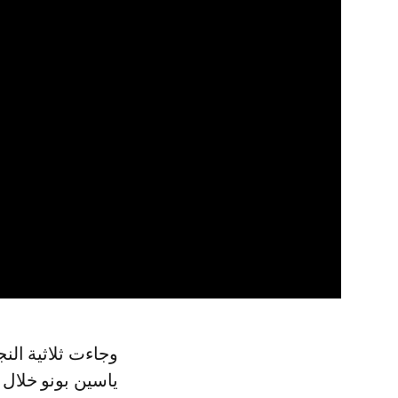
و جاءت ثلاثية النجم البرتغالي في شباك الحارس الثاني للمنتخب الوطني بعد
ياسين بونو خلال