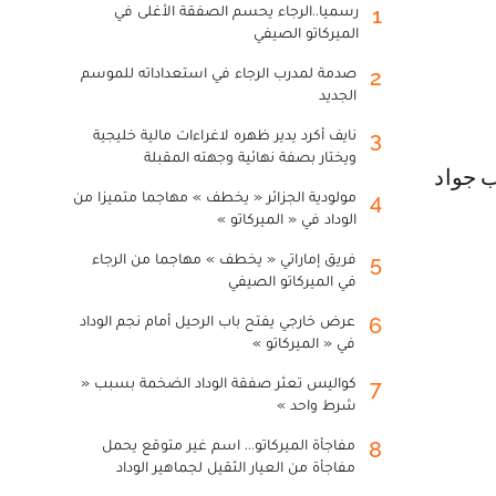
رسميا..الرجاء يحسم الصفقة الأغلى في
1
الميركاتو الصيفي
صدمة لمدرب الرجاء في استعداداته للموسم
2
الجديد
نايف أكرد يدير ظهره لاغراءات مالية خليجية
3
ويختار بصفة نهائية وجهته المقبلة
 جواد
مولودية الجزائر « يخطف » مهاجما متميزا من
4
الوداد في « الميركاتو »
فريق إماراتي « يخطف » مهاجما من الرجاء
5
في الميركاتو الصيفي
عرض خارجي يفتح باب الرحيل أمام نجم الوداد
6
في « الميركاتو »
كواليس تعثر صفقة الوداد الضخمة بسبب «
7
شرط واحد »
مفاجأة الميركاتو... اسم غير متوقع يحمل
8
مفاجأة من العيار الثقيل لجماهير الوداد