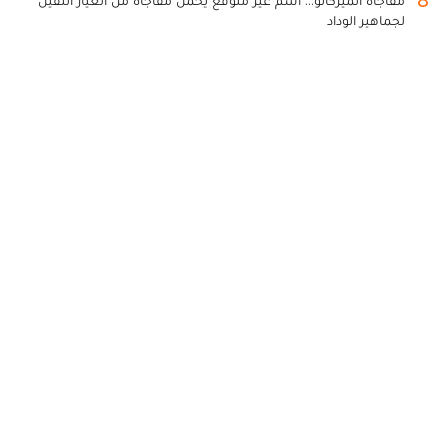
8
مفاجأة الميركاتو... اسم غير متوقع يحمل مفاجأة من العيار الثقيل
لجماهير الوداد