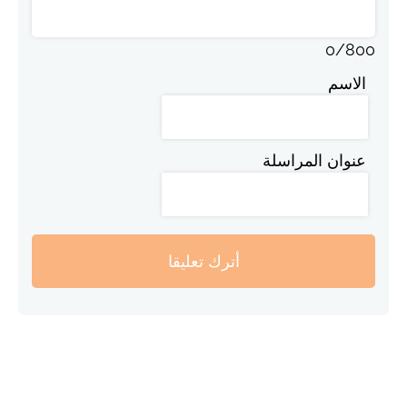
0
/
800
الاسم
عنوان المراسلة
أترك تعليقا