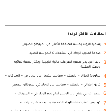
المقالات الأكثر قراءة
1
رسميا..الرجاء يحسم الصفقة الأغلى في الميركاتو الصيفي
2
صدمة لمدرب الرجاء في استعداداته للموسم الجديد
3
نايف أكرد يدير ظهره لاغراءات مالية خليجية ويختار بصفة نهائية
وجهته المقبلة
4
مولودية الجزائر « يخطف » مهاجما متميزا من الوداد في « الميركاتو »
5
فريق إماراتي « يخطف » مهاجما من الرجاء في الميركاتو الصيفي
6
عرض خارجي يفتح باب الرحيل أمام نجم الوداد في « الميركاتو »
7
كواليس تعثر صفقة الوداد الضخمة بسبب « شرط واحد »