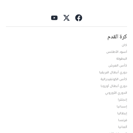
كرة القدم
كان
أسود الأطلس
البطولة
كأس العرش
دوري أبطال افريقيا
كأس الكونفيدرالية
دوري أبطال أوروبا
الدوري الأوروبي
إنجلترا
إسبانيا
إيطاليا
فرنسا
ألمانيا