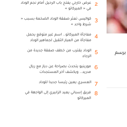
عرض خارجي يفتح باب الرحيل أمام نجم الوداد
2
في « الميركاتو »
كواليس تعثر صفقة الوداد الضخمة بسبب «
3
شرط واحد »
مفاجأة الميركاتو... اسم غير متوقع يحمل
4
مفاجأة من العيار الثقيل لجماهير الوداد
الوداد يقترب من خطف صفقة جديدة من
5
 برسم
الرجاء
مورينيو يتحدث بصراحة عن دياز مع ريال
6
مدريد... ويكشف آخر المستجدات
العسري يعين رئيسا جديدا للوداد
7
فريق إسباني يعيد الزابيري إلى الواجهة في
8
الميركاتو