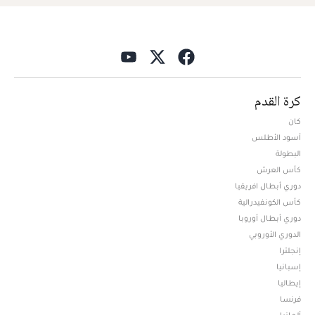
كرة القدم
كان
أسود الأطلس
البطولة
كأس العرش
دوري أبطال افريقيا
كأس الكونفيدرالية
دوري أبطال أوروبا
الدوري الأوروبي
إنجلترا
إسبانيا
إيطاليا
فرنسا
ألمانيا