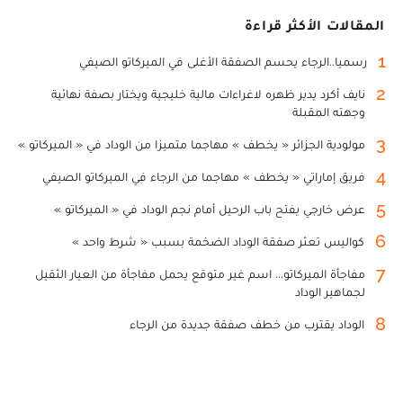
المقالات الأكثر قراءة
1
رسميا..الرجاء يحسم الصفقة الأغلى في الميركاتو الصيفي
2
نايف أكرد يدير ظهره لاغراءات مالية خليجية ويختار بصفة نهائية
وجهته المقبلة
3
مولودية الجزائر « يخطف » مهاجما متميزا من الوداد في « الميركاتو »
4
فريق إماراتي « يخطف » مهاجما من الرجاء في الميركاتو الصيفي
5
عرض خارجي يفتح باب الرحيل أمام نجم الوداد في « الميركاتو »
6
كواليس تعثر صفقة الوداد الضخمة بسبب « شرط واحد »
7
مفاجأة الميركاتو... اسم غير متوقع يحمل مفاجأة من العيار الثقيل
لجماهير الوداد
8
الوداد يقترب من خطف صفقة جديدة من الرجاء