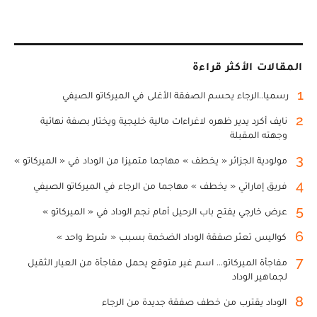
المقالات الأكثر قراءة
1
رسميا..الرجاء يحسم الصفقة الأغلى في الميركاتو الصيفي
2
نايف أكرد يدير ظهره لاغراءات مالية خليجية ويختار بصفة نهائية
وجهته المقبلة
3
مولودية الجزائر « يخطف » مهاجما متميزا من الوداد في « الميركاتو »
4
فريق إماراتي « يخطف » مهاجما من الرجاء في الميركاتو الصيفي
5
عرض خارجي يفتح باب الرحيل أمام نجم الوداد في « الميركاتو »
6
كواليس تعثر صفقة الوداد الضخمة بسبب « شرط واحد »
7
مفاجأة الميركاتو... اسم غير متوقع يحمل مفاجأة من العيار الثقيل
لجماهير الوداد
8
الوداد يقترب من خطف صفقة جديدة من الرجاء