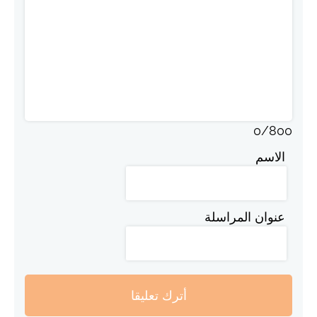
0
/
800
الاسم
عنوان المراسلة
أترك تعليقا