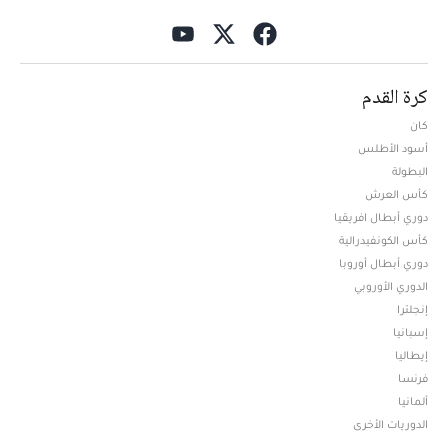
كرة القدم
كان
أسود الأطلس
البطولة
كأس العرش
دوري أبطال افريقيا
كأس الكونفيدرالية
دوري أبطال أوروبا
الدوري الأوروبي
إنجلترا
إسبانيا
إيطاليا
فرنسا
ألمانيا
الدوريات الأخرى