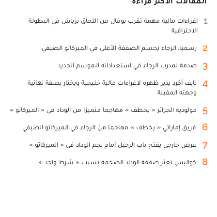
المقالات الأكثر قراءة
1
اغراءات مالية مهمة تقرب بوفال من اللحاق بزياش في البطولة
الاحترافية
2
رسميا..الرجاء يحسم الصفقة الأغلى في الميركاتو الصيفي
3
صدمة لمدرب الرجاء في استعداداته للموسم الجديد
4
نايف أكرد يدير ظهره لاغراءات مالية خليجية ويختار بصفة نهائية
وجهته المقبلة
5
مولودية الجزائر « يخطف » مهاجما متميزا من الوداد في « الميركاتو »
6
فريق إماراتي « يخطف » مهاجما من الرجاء في الميركاتو الصيفي
7
عرض خارجي يفتح باب الرحيل أمام نجم الوداد في « الميركاتو »
8
كواليس تعثر صفقة الوداد الضخمة بسبب « شرط واحد »