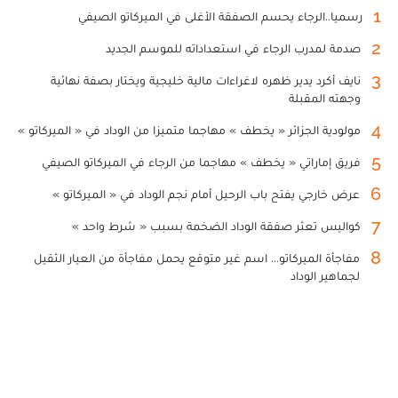
1
رسميا..الرجاء يحسم الصفقة الأغلى في الميركاتو الصيفي
2
صدمة لمدرب الرجاء في استعداداته للموسم الجديد
3
نايف أكرد يدير ظهره لاغراءات مالية خليجية ويختار بصفة نهائية
وجهته المقبلة
4
مولودية الجزائر « يخطف » مهاجما متميزا من الوداد في « الميركاتو »
5
فريق إماراتي « يخطف » مهاجما من الرجاء في الميركاتو الصيفي
6
عرض خارجي يفتح باب الرحيل أمام نجم الوداد في « الميركاتو »
7
كواليس تعثر صفقة الوداد الضخمة بسبب « شرط واحد »
8
مفاجأة الميركاتو... اسم غير متوقع يحمل مفاجأة من العيار الثقيل
لجماهير الوداد