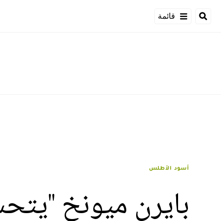
قائمة
أسود الأطلس
بايرن ميونخ "يتح