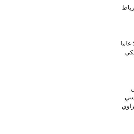
رباط
وتابع المصدر ذاته ووفقا لوسائل إعلام، فإن اللاعب الكرواتي صاحب الـ24 عاما
جيكي
ض
نسي
راوي