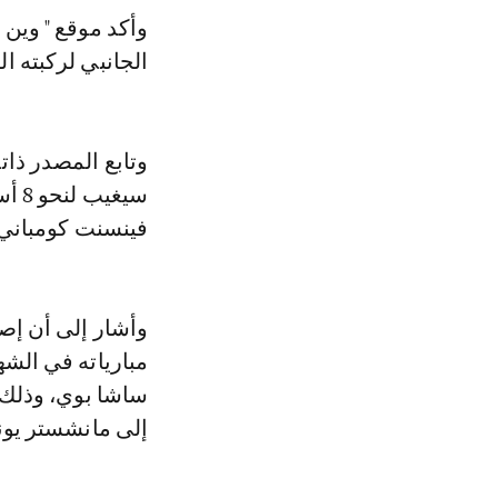
وأكد موقع " وين
الجانبي لركبته ا
سيغ
فينسنت كومباني.
وأشار إلى أن إص
مبارياته في الشه
ساشا بوي، وذلك ب
إلى مانشستر يونا