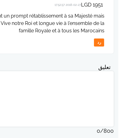
LGD 1951
2018-02-27 17:52:57
tent un prompt rétablissement à sa Majesté mais
Vive notre Roi et longue vie à l'ensemble de la
famille Royale et à tous les Marocains
رد
تعليق
0
/
800