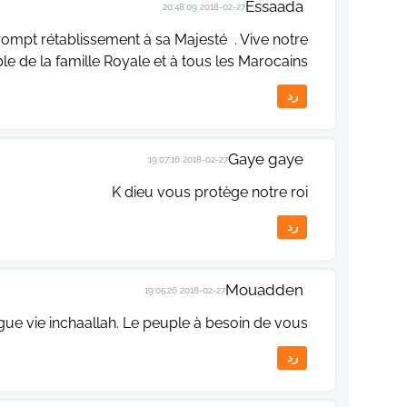
Essaada
2018-02-27 20:48:09
ompt rétablissement à sa Majesté . Vive notre
le de la famille Royale et à tous les Marocains.
رد
Gaye gaye
2018-02-27 19:07:16
K dieu vous protège notre roi
رد
Mouadden
2018-02-27 19:05:26
longue vie inchaallah. Le peuple à besoin de vous
رد