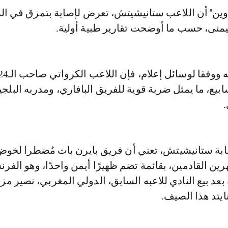
 وين" أن اللاعب ستانيشيتش، تعرض لإصابة بتمزق في ال
ليمنى، حسب ما أوضحت تقارير طبية أولية.
يب لنحو 8 أسابيع، ما يمثل ضربة قوية للفريق البافاري، ومدربه البل
ابة ستانيشيتش، تعني أن فريق بايرن بات مُضطرا لخو
رين القادمين، بقائمة تضم ظهيرًا أيمن واحدًا، وهو الفر
عد بيع النادي للاعبه السابق، الدولي المغربي، نصير مز
يتد هذا الصيف.