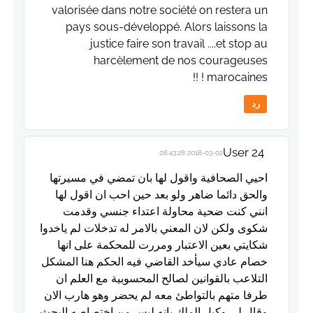
valorisée dans notre société on restera un
pays sous-développé. Alors laissons la
justice faire son travail ....et stop au
harcèlement de nos courageuses
marocaines ! !!
رد
User 24
2018-03-02 08:43:28
احيي الصحافية واقول لها بان تمضي في مسيرتها
والحق دائما ضاهر ولو بعد حين احب ان اقول لها
انني كنت ضحية محاولة اعتداء جنسي وقدمت
شكوى ولكن لان المعني بالامر له تدخلات لم ياخدوا
شكايتي بعين الاعتبار ومررت للمحكمة على انها
خصام عادي سيأخد القاضي فيه الحكم هنا المشكل
التلاعب بالقوانين لصالح المحسوبية مع العلم ان
طرفا متهم بالتواطئ معه لم يحضر وهو هارب الان
وقال لي وكيل الملك بانه ليس من اختصاصه البحث