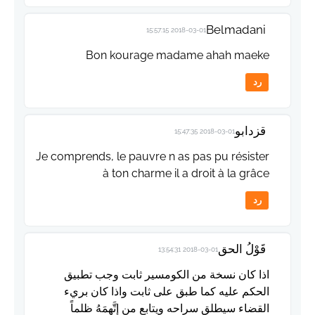
Belmadani
2018-03-01 15:57:15
Bon kourage madame ahah maeke
رد
قزدابو
2018-03-01 15:47:35
Je comprends, le pauvre n as pas pu résister
à ton charme il a droit à la grâce
رد
قَوْلُ الحق
2018-03-01 13:54:31
اذا كان نسخة من الكومسير ثابت وجب تطبيق
الحكم عليه كما طبق على ثابت واذا كان بريء
القضاء سيطلق سراحه ويتابع من إتَّهمَهُ ظلماً