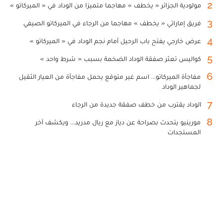
2
مولودية الجزائر « يخطف » مهاجما متميزا من الوداد في « الميركاتو »
3
فريق إماراتي « يخطف » مهاجما من الرجاء في الميركاتو الصيفي
4
عرض خارجي يفتح باب الرحيل أمام نجم الوداد في « الميركاتو »
5
كواليس تعثر صفقة الوداد الضخمة بسبب « شرط واحد »
6
مفاجأة الميركاتو... اسم غير متوقع يحمل مفاجأة من العيار الثقيل
لجماهير الوداد
7
الوداد يقترب من خطف صفقة جديدة من الرجاء
8
مورينيو يتحدث بصراحة عن دياز مع ريال مدريد... ويكشف آخر
المستجدات