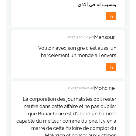
وتسبب له في الاذى
رد
Mansour
2018-03-01 08:27:15
Vouloir avec son gre c est aussi un
harcelement un monde a l envers
رد
Mohcine
2018-02-28 21:42:27
La corporation des journalistes doit rester
neutre dans cette affaire et ne pas oublier
que Bouachrine est d'abord un homme
capable du meilleur comme du pire. Il y en a
marre de cette histoire de complot du
Makhzen et penser aux victimes.