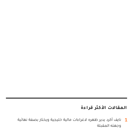
المقالات الأكثر قراءة
1
نايف أكرد يدير ظهره لاغراءات مالية خليجية ويختار بصفة نهائية
وجهته المقبلة