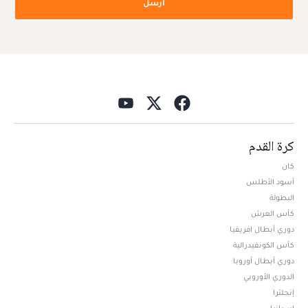
أرسل
كرة القدم
كان
أسود الأطلس
البطولة
كأس العرش
دوري أبطال افريقيا
كأس الكونفيدرالية
دوري أبطال أوروبا
الدوري الأوروبي
إنجلترا
إسبانيا