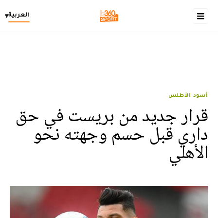
العربية
▾
أسود الأطلس
قرار جديد من بريست في حق
داري قبل حسم وجهته نحو
الأهلي