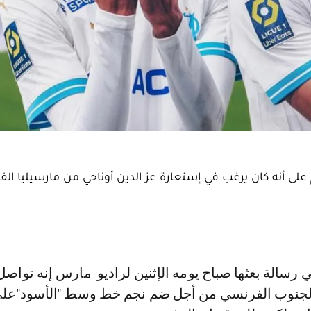
لى أنه كان يرغب في إستعارة عز الدين أوناحي من مارسيليا ال
جنوب الفرنسي من أجل ضم نجم خط وسط "الأسود"عل