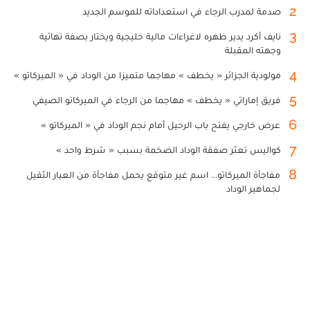
2
صدمة لمدرب الرجاء في استعداداته للموسم الجديد
3
نايف أكرد يدير ظهره لاغراءات مالية خليجية ويختار بصفة نهائية
وجهته المقبلة
4
مولودية الجزائر « يخطف » مهاجما متميزا من الوداد في « الميركاتو »
5
فريق إماراتي « يخطف » مهاجما من الرجاء في الميركاتو الصيفي
6
عرض خارجي يفتح باب الرحيل أمام نجم الوداد في « الميركاتو »
7
كواليس تعثر صفقة الوداد الضخمة بسبب « شرط واحد »
8
مفاجأة الميركاتو... اسم غير متوقع يحمل مفاجأة من العيار الثقيل
لجماهير الوداد