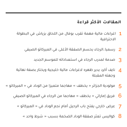
المقالات الأكثر قراءة
1
اغراءات مالية مهمة تقرب بوفال من اللحاق بزياش في البطولة
الاحترافية
2
رسميا..الرجاء يحسم الصفقة الأغلى في الميركاتو الصيفي
3
صدمة لمدرب الرجاء في استعداداته للموسم الجديد
4
نايف أكرد يدير ظهره لاغراءات مالية خليجية ويختار بصفة نهائية
وجهته المقبلة
5
مولودية الجزائر « يخطف » مهاجما متميزا من الوداد في « الميركاتو »
6
فريق إماراتي « يخطف » مهاجما من الرجاء في الميركاتو الصيفي
7
عرض خارجي يفتح باب الرحيل أمام نجم الوداد في « الميركاتو »
8
كواليس تعثر صفقة الوداد الضخمة بسبب « شرط واحد »