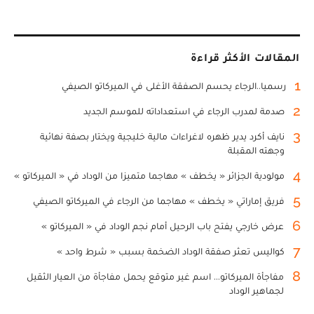
المقالات الأكثر قراءة
1
رسميا..الرجاء يحسم الصفقة الأغلى في الميركاتو الصيفي
2
صدمة لمدرب الرجاء في استعداداته للموسم الجديد
3
نايف أكرد يدير ظهره لاغراءات مالية خليجية ويختار بصفة نهائية
وجهته المقبلة
4
مولودية الجزائر « يخطف » مهاجما متميزا من الوداد في « الميركاتو »
5
فريق إماراتي « يخطف » مهاجما من الرجاء في الميركاتو الصيفي
6
عرض خارجي يفتح باب الرحيل أمام نجم الوداد في « الميركاتو »
7
كواليس تعثر صفقة الوداد الضخمة بسبب « شرط واحد »
8
مفاجأة الميركاتو... اسم غير متوقع يحمل مفاجأة من العيار الثقيل
لجماهير الوداد