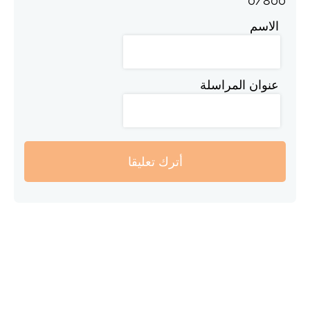
0
/
800
الاسم
عنوان المراسلة
أترك تعليقا