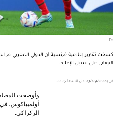
Dr
كشفت تقارير إعلامية فرنسية أن الدولي المغربي عز الد
اليوناني على سبيل الإعارة.
في 03/09/2024 على الساعة 22:25
وأوضحت المصادر ذاتها، أن باناثينايكوس البوناني نجحوفي هزم غريمه
أولمبياكوس، في 
الركراكي.