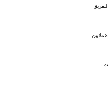
 للفريق
وانضم أوناحي لمارسيليا في في 29 يناير 2023 قادماً من أنجي، مقابل نحو 8 ملايين