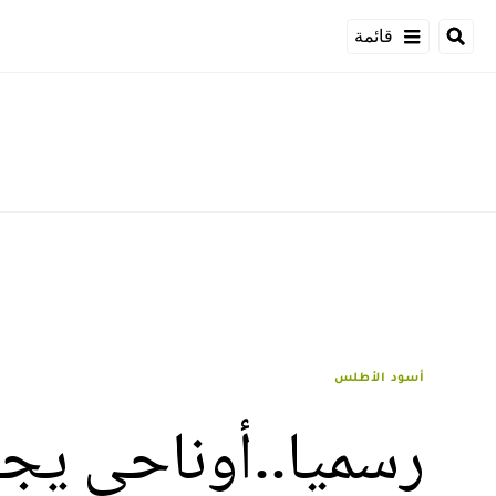
قائمة
أسود الأطلس
رسميا..أوناحي يجا