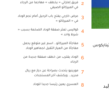
فريق إماراتي « يخطف » مهاجما من الرجاء
2
في الميركاتو الصيفي
عرض خارجي يفتح باب الرحيل أمام نجم الوداد
3
في « الميركاتو »
كواليس تعثر صفقة الوداد الضخمة بسبب «
4
شرط واحد »
مفاجأة الميركاتو... اسم غير متوقع يحمل
5
ثينايكوس
مفاجأة من العيار الثقيل لجماهير الوداد
الوداد يقترب من خطف صفقة جديدة من
6
الرجاء
مورينيو يتحدث بصراحة عن دياز مع ريال
7
مدريد... ويكشف آخر المستجدات
العسري يعين رئيسا جديدا للوداد
8
يد