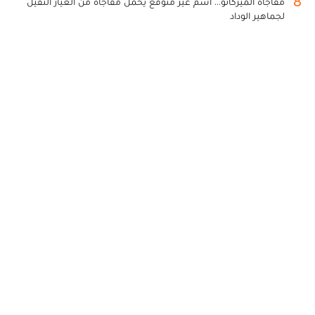
8
مفاجأة الميركاتو... اسم غير متوقع يحمل مفاجأة من العيار الثقيل
لجماهير الوداد