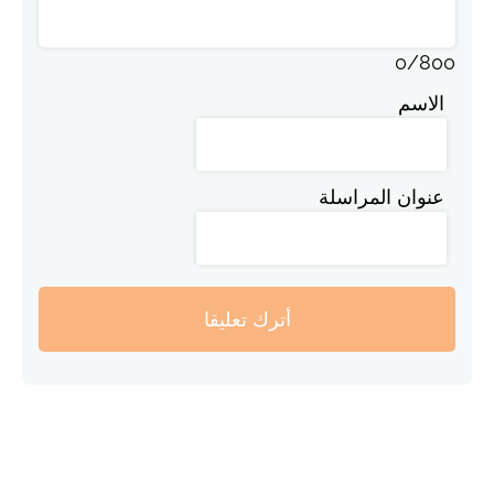
0
/
800
الاسم
عنوان المراسلة
أترك تعليقا