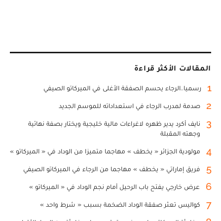
المقالات الأكثر قراءة
1
رسميا..الرجاء يحسم الصفقة الأغلى في الميركاتو الصيفي
2
صدمة لمدرب الرجاء في استعداداته للموسم الجديد
3
نايف أكرد يدير ظهره لاغراءات مالية خليجية ويختار بصفة نهائية
وجهته المقبلة
4
مولودية الجزائر « يخطف » مهاجما متميزا من الوداد في « الميركاتو »
5
فريق إماراتي « يخطف » مهاجما من الرجاء في الميركاتو الصيفي
6
عرض خارجي يفتح باب الرحيل أمام نجم الوداد في « الميركاتو »
7
كواليس تعثر صفقة الوداد الضخمة بسبب « شرط واحد »