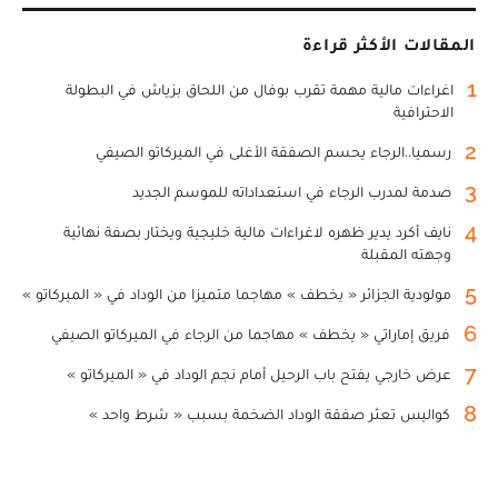
المقالات الأكثر قراءة
1
اغراءات مالية مهمة تقرب بوفال من اللحاق بزياش في البطولة
الاحترافية
2
رسميا..الرجاء يحسم الصفقة الأغلى في الميركاتو الصيفي
3
صدمة لمدرب الرجاء في استعداداته للموسم الجديد
4
نايف أكرد يدير ظهره لاغراءات مالية خليجية ويختار بصفة نهائية
وجهته المقبلة
5
مولودية الجزائر « يخطف » مهاجما متميزا من الوداد في « الميركاتو »
6
فريق إماراتي « يخطف » مهاجما من الرجاء في الميركاتو الصيفي
7
عرض خارجي يفتح باب الرحيل أمام نجم الوداد في « الميركاتو »
8
كواليس تعثر صفقة الوداد الضخمة بسبب « شرط واحد »