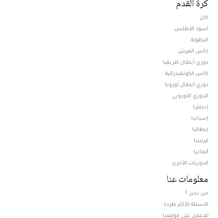
كرة القدم
كان
أسود الأطلس
البطولة
كأس العرش
دوري أبطال افريقيا
كأس الكونفيدرالية
دوري أبطال أوروبا
الدوري الأوروبي
إنجلترا
إسبانيا
إيطاليا
فرنسا
ألمانيا
الدوريات الأخرى
معلومات عنا
من نحن ؟
الأسئلة الأكثر طرحا
للإعلان على موقعنا