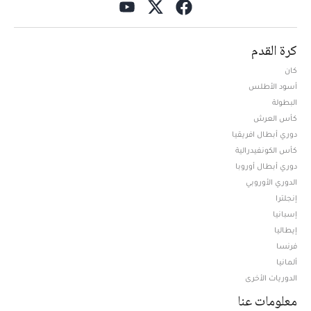
كرة القدم
كان
أسود الأطلس
البطولة
كأس العرش
دوري أبطال افريقيا
كأس الكونفيدرالية
دوري أبطال أوروبا
الدوري الأوروبي
إنجلترا
إسبانيا
إيطاليا
فرنسا
ألمانيا
الدوريات الأخرى
معلومات عنا