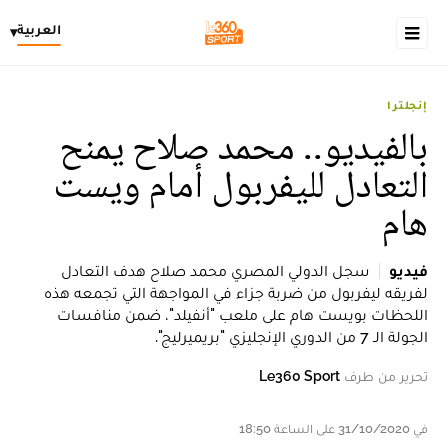
العربية
▾
إنجلترا
بالفيديو.. محمد صلاح يمنح
التعادل لليفربول أمام ويست
هام
فيديو
سجل الدولي المصري محمد صلاح هدف التعادل
لفريقه ليفربول من ضربة جزاء في المواجهة التي تجمعه هذه
اللحظات بويست هام على ملعب "أنفيلد"، ضمن منافسات
الجولة الـ 7 من الدوري الإنجليزي "بريميرليج".
تحرير من طرف
Le360 Sport
في 31/10/2020 على الساعة 18:50