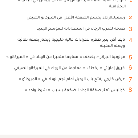
الاحترافية
2
رسميا..الرجاء يحسم الصفقة الأغلى في الميركاتو الصيفي
3
صدمة لمدرب الرجاء في استعداداته للموسم الجديد
4
نايف أكرد يدير ظهره لاغراءات مالية خليجية ويختار بصفة نهائية
وجهته المقبلة
5
مولودية الجزائر « يخطف » مهاجما متميزا من الوداد في « الميركاتو »
6
فريق إماراتي « يخطف » مهاجما من الرجاء في الميركاتو الصيفي
7
عرض خارجي يفتح باب الرحيل أمام نجم الوداد في « الميركاتو »
8
كواليس تعثر صفقة الوداد الضخمة بسبب « شرط واحد »