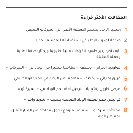
المقالات الأكثر قراءة
1
رسميا..الرجاء يحسم الصفقة الأغلى في الميركاتو الصيفي
2
صدمة لمدرب الرجاء في استعداداته للموسم الجديد
3
نايف أكرد يدير ظهره لاغراءات مالية خليجية ويختار بصفة نهائية
وجهته المقبلة
4
مولودية الجزائر « يخطف » مهاجما متميزا من الوداد في « الميركاتو »
5
فريق إماراتي « يخطف » مهاجما من الرجاء في الميركاتو الصيفي
6
عرض خارجي يفتح باب الرحيل أمام نجم الوداد في « الميركاتو »
7
كواليس تعثر صفقة الوداد الضخمة بسبب « شرط واحد »
8
مفاجأة الميركاتو... اسم غير متوقع يحمل مفاجأة من العيار الثقيل
لجماهير الوداد