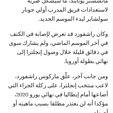
مانشستر يونايتد، ما سيشكل ضربة
لاستعدادات فريق المدرب أولي جونار
سولشاير لبدء الموسم الجديد.
وكان راشفورد قد تعرض لإصابة في الكتف
في آخر الموسم الماضي، ولم يشارك سوى
في دقائق قليلة خلال وصول إنجلترا إلى
نهائي بطولة أوروبا.
ومن جانب آخر، علّق ماركوس راشفورد،
لاعب منتخب إنجلترا، على ركلة الجزاء التي
أضاعها أمام إيطاليا في نهائي يورو 2020،
مؤكدا أنه لن يعتذر مطلقا بسبب ماهيته أو
أصوله.