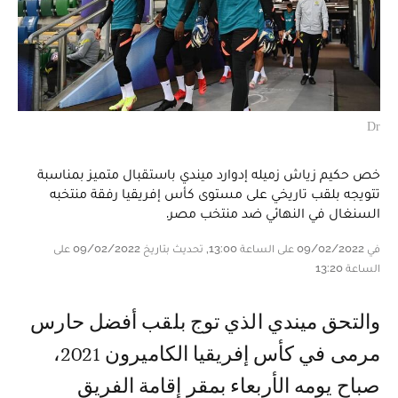
Dr
خص حكيم زياش زميله إدوارد ميندي باستقبال متميز بمناسبة
تتويجه بلقب تاريخي على مستوى كأس إفريقيا رفقة منتخبه
السنغال في النهائي ضد منتخب مصر.
في 09/02/2022 على الساعة 13:00, تحديث بتاريخ 09/02/2022 على
الساعة 13:20
والتحق ميندي الذي توج بلقب أفضل حارس
مرمى في كأس إفريقيا الكاميرون 2021،
صباح يومه الأربعاء بمقر إقامة الفريق