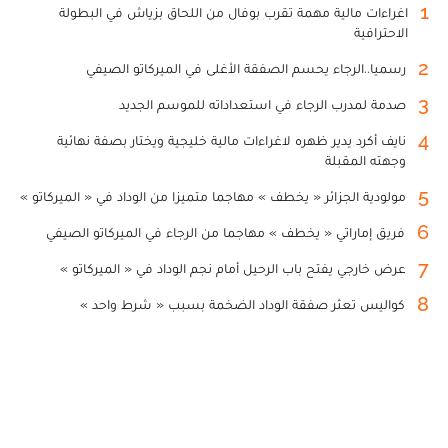
1
اغراءات مالية مهمة تقرب بوفال من اللحاق بزياش في البطولة
الاحترافية
2
رسميا..الرجاء يحسم الصفقة الأغلى في الميركاتو الصيفي
3
صدمة لمدرب الرجاء في استعداداته للموسم الجديد
4
نايف أكرد يدير ظهره لاغراءات مالية خليجية ويختار بصفة نهائية
وجهته المقبلة
5
مولودية الجزائر « يخطف » مهاجما متميزا من الوداد في « الميركاتو »
6
فريق إماراتي « يخطف » مهاجما من الرجاء في الميركاتو الصيفي
7
عرض خارجي يفتح باب الرحيل أمام نجم الوداد في « الميركاتو »
8
كواليس تعثر صفقة الوداد الضخمة بسبب « شرط واحد »