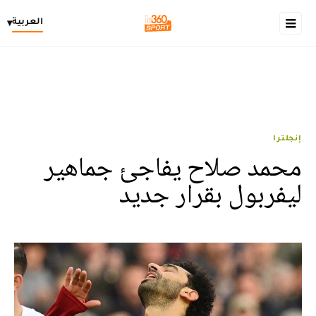
العربية
▾
إنجلترا
محمد صلاح يفاجئ جماهير
ليفربول بقرار جديد