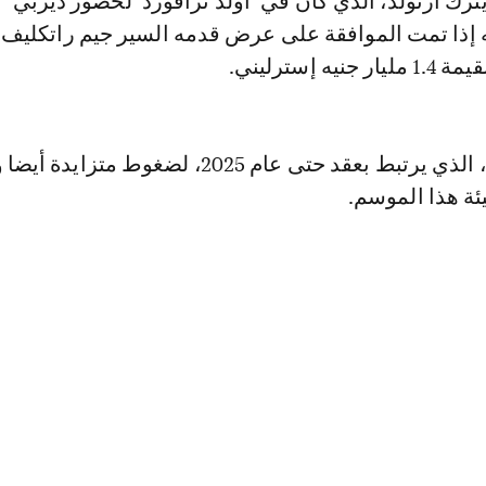
ترك أرنولد، الذي كان في "أولد ترافورد" لحضور ديربي
إذا تمت الموافقة على عرض قدمه السير جيم راتكليف 
ه إسترليني.
ويتعرض تين هاج، الذي يرتبط بعقد حتى عام 2025، لضغوط متزا
يئة هذا الموسم.