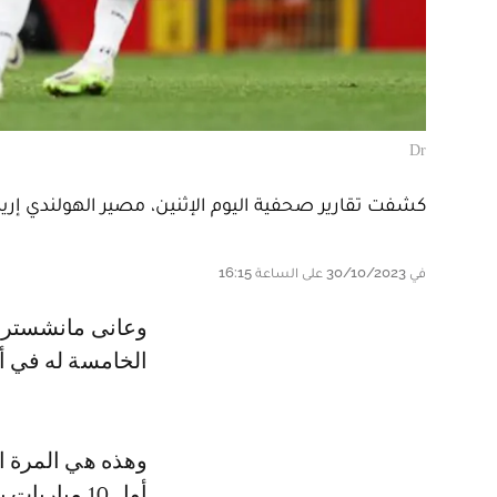
Dr
كشفت تقارير صحفية اليوم الإثنين، مصير الهولندي إريك 
في 30/10/2023 على الساعة 16:15
وعانى مانشستر يونايتد من هزيمة أخرى على يد غريمه التقليدي السيتي، وهي
الخامسة له في أول 10 مباريات با
أول 10 مباريات بالدوري الإنجليزي.