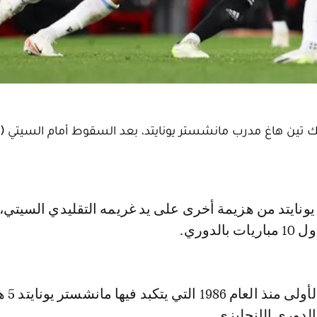
تين هاغ مدرب مانشستر يونايتد، بعد السقوط أمام السيتي (0-3).
لدوري.
وهذه هي الم