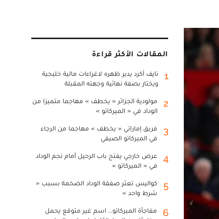
المقالات الأكثر قراءة
نايف أكرد يدير ظهره لاغراءات مالية خليجية
1
ويختار بصفة نهائية وجهته المقبلة
مولودية الجزائر « يخطف » مهاجما متميزا من
2
الوداد في « الميركاتو »
فريق إماراتي « يخطف » مهاجما من الرجاء
3
في الميركاتو الصيفي
عرض خارجي يفتح باب الرحيل أمام نجم الوداد
4
في « الميركاتو »
كواليس تعثر صفقة الوداد الضخمة بسبب «
5
شرط واحد »
مفاجأة الميركاتو... اسم غير متوقع يحمل
6