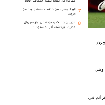
مفاجأة من العيار الثقيل لجماهير الوداد
الوداد يقترب من خطف صفقة جديدة من
7
الرجاء
مورينيو يتحدث بصراحة عن دياز مع ريال
8
مدريد... ويكشف آخر المستجدات
رة الأولى منذ العام 1986 التي يتكبد فيها مانشستر يونايتد 5 هزائم في