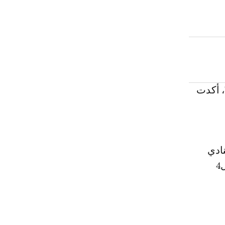
، أكدت
نادي
يحرز تقدما جيدا، على الرغم من أن الفريق يتأخر ب8 نقاط عن المراكز ال4