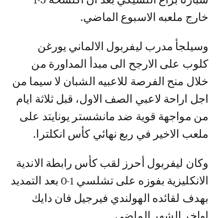
سبارتا براغ التشيكي بعد ان اكتسحه 5-1
خارج ملعبه الاسبوع الماضي.
وسيلجأ مدرب ليفربول الالماني يورغن
كلوب على الارجح الى مبدأ المداورة من
خلال منح الفرصة للاعبيه الشبان لا سيما من
اجل اراحة لاعبي الصف الاول، قبل ثلاثة ايام
من مواجهة قوية ضد مانشستر يونايتد على
ملعب الاخير في ربع نهائي كأس انكلترا.
وكان ليفربول أحرز لقب كأس رابطة الاندية
الانكليزية بفوزه على تشلسي 1-0 بعد التمديد
بهدف لقائده الهولندي فيرجيل فان دايك
اواخر الشهر الماضي.