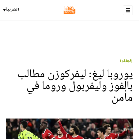
العربية
▾
إنجلترا
يوروبا ليغ: ليفركوزن مطالب
بالفوز وليفربول وروما في
مأمن