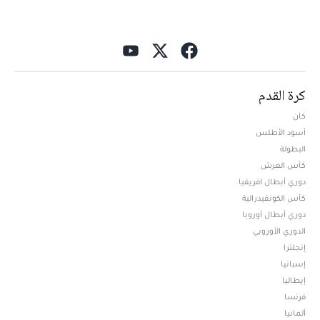
كرة القدم
كان
أسود الأطلس
البطولة
كأس العرش
دوري أبطال افريقيا
كأس الكونفيدرالية
دوري أبطال أوروبا
الدوري الأوروبي
إنجلترا
إسبانيا
إيطاليا
فرنسا
ألمانيا