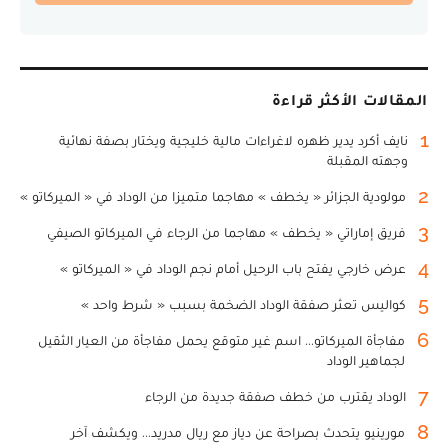
المقالات الأكثر قراءة
1
نايف أكرد يدير ظهره لاغراءات مالية خليجية ويختار بصفة نهائية
وجهته المقبلة
2
مولودية الجزائر « يخطف » مهاجما متميزا من الوداد في « الميركاتو »
3
فريق إماراتي « يخطف » مهاجما من الرجاء في الميركاتو الصيفي
4
عرض خارجي يفتح باب الرحيل أمام نجم الوداد في « الميركاتو »
5
كواليس تعثر صفقة الوداد الضخمة بسبب « شرط واحد »
6
مفاجأة الميركاتو... اسم غير متوقع يحمل مفاجأة من العيار الثقيل
لجماهير الوداد
7
الوداد يقترب من خطف صفقة جديدة من الرجاء
8
مورينيو يتحدث بصراحة عن دياز مع ريال مدريد... ويكشف آخر