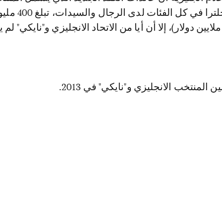
الـ24 الممثلة لانجلترا في كل 
سترليني (507,3 ملايين دولار)، إلا أن أيا من الاتحاد الانجليزي و"نايكي" ل
 المنتخب الانجليزي و"نايكي" في 2013.