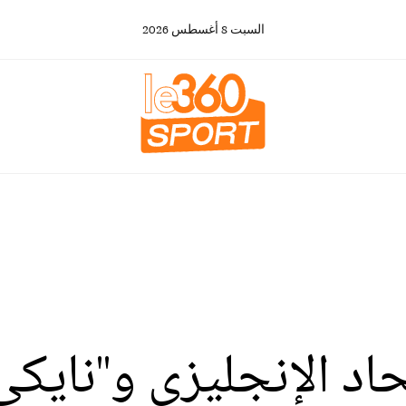
السبت
8
أغسطس
2026
د الإنجليزي و''نايكي'