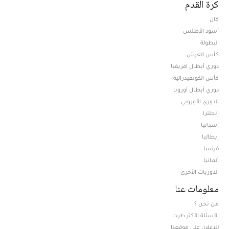
كرة القدم
كان
أسود الأطلس
البطولة
كأس العرش
دوري أبطال افريقيا
كأس الكونفيدرالية
دوري أبطال أوروبا
الدوري الأوروبي
إنجلترا
إسبانيا
إيطاليا
فرنسا
ألمانيا
الدوريات الأخرى
معلومات عنا
من نحن ؟
الأسئلة الأكثر طرحا
للإعلان على موقعنا