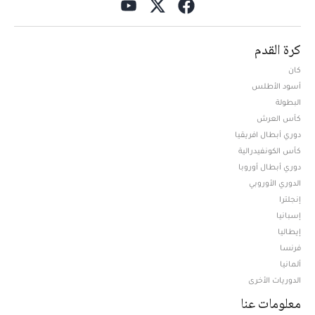
كرة القدم
كان
أسود الأطلس
البطولة
كأس العرش
دوري أبطال افريقيا
كأس الكونفيدرالية
دوري أبطال أوروبا
الدوري الأوروبي
إنجلترا
إسبانيا
إيطاليا
فرنسا
ألمانيا
الدوريات الأخرى
معلومات عنا