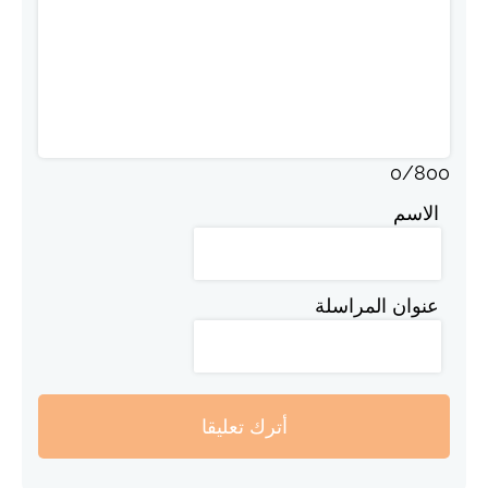
0
/
800
الاسم
عنوان المراسلة
أترك تعليقا