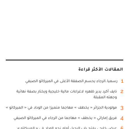
المقالات الأكثر قراءة
1
رسميا..الرجاء يحسم الصفقة الأغلى في الميركاتو الصيفي
2
نايف أكرد يدير ظهره لاغراءات مالية خليجية ويختار بصفة نهائية
وجهته المقبلة
3
مولودية الجزائر « يخطف » مهاجما متميزا من الوداد في « الميركاتو »
4
فريق إماراتي « يخطف » مهاجما من الرجاء في الميركاتو الصيفي
5
عرض خارجي يفتح باب الرحيل أمام نجم الوداد في « الميركاتو »